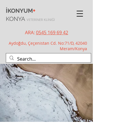
+
İKONYUM
KONYA
VETERİNER KLİNİĞİ
ARA:
0545 169 69 42
Aydoğdu, Çeçenistan Cd. No:71/D, 42040
Meram/Konya